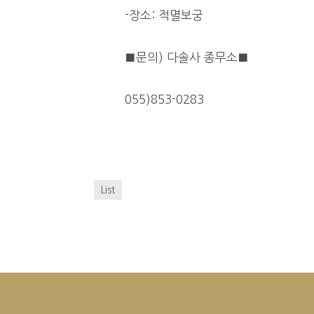
-장소: 적멸보궁
■문의) 다솔사 종무소■
055)853-0283
List