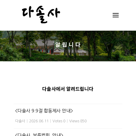
알 립 니 다
다솔사에서 알려드립니다
<다솔사 9.9절 합동제사 안내>
다솔사
|
2026.06.11
|
Votes 0
|
Views 850
<다솔사 보름법회 안내>