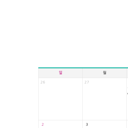
일
월
26
27
2
3