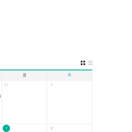
금
토
31
1
내>
7
8