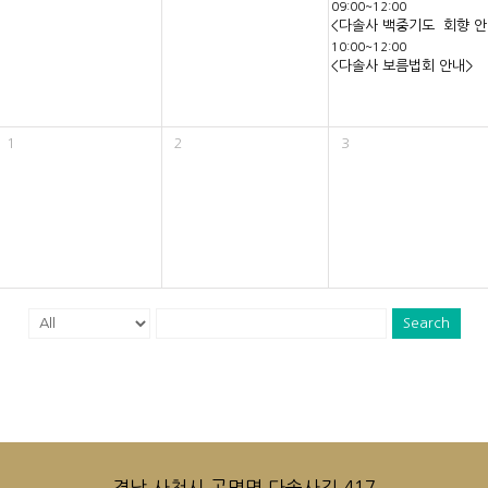
09:00~12:00
<다솔사 백중기도 회향 안
10:00~12:00
<다솔사 보름법회 안내>
1
2
3
Search
경남 사천시 곤명면 다솔사길 417