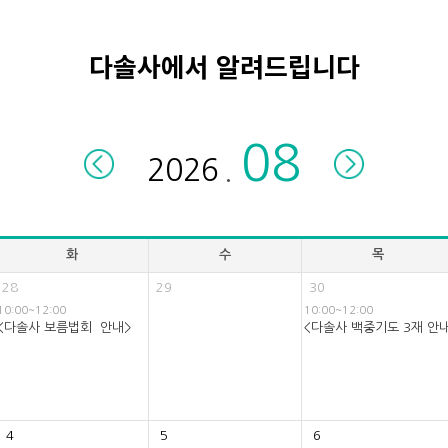
다솔사에서 알려드립니다
.
화
수
목
28
29
30
10:00~12:00
10:00~12:00
<다솔사 보름법회 안내>
<다솔사 백중기도 3재 안
4
5
6